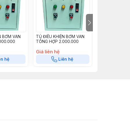
N BƠM VAN
TỦ ĐIỀU KHIỆN BƠM VAN
TỦ ĐIỀU KHIỆN
000.000
TỔNG HỢP 2.000.000
TỔNG HỢP 2.6
Giá liên hệ
Giá liên hệ
ên hệ
Liên hệ
Liê