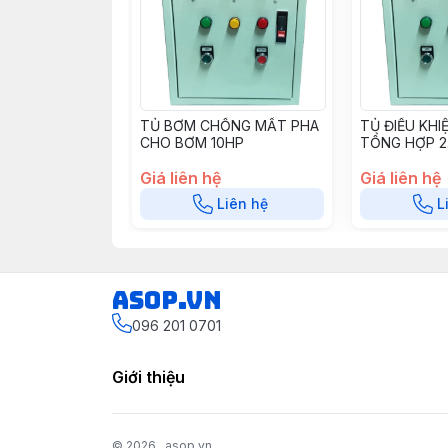
TỦ BƠM CHỐNG MẤT PHA
TỦ ĐIỀU KHI
CHO BƠM 10HP
TỔNG HỢP 2
Giá liên hệ
Giá liên hệ
Liên hệ
L
asop.vn
096 201 0701
Giới thiệu
© 2026
asop.vn