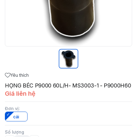
Yêu thích
HỌNG BÉC P9000 60L/H- MS3003-1 - P9000H60
Giá liên hệ
Đơn vị
:
cái
Số lượng