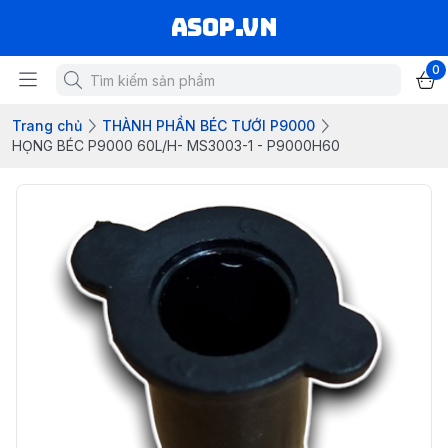
asop.vn
0
Trang chủ
THÀNH PHẦN BÉC TƯỚI P9000
HỌNG BÉC P9000 60L/H- MS3003-1 - P9000H60