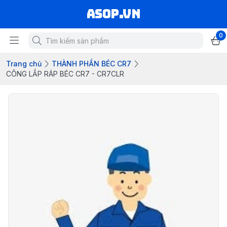
asop.vn
0
Trang chủ
THÀNH PHẦN BÉC CR7
CÔNG LẮP RÁP BÉC CR7 - CR7CLR