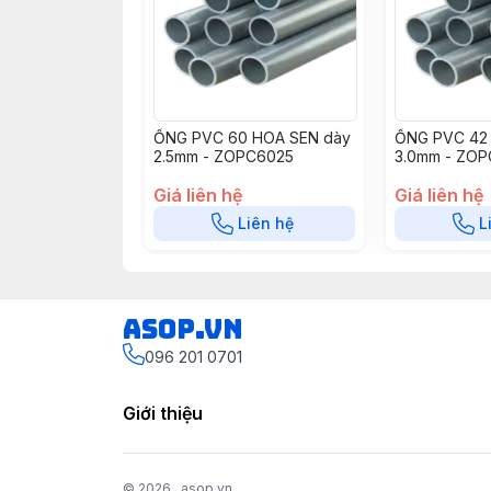
ỐNG PVC 60 HOA SEN dày
ỐNG PVC 42
2.5mm - ZOPC6025
3.0mm - ZO
Giá liên hệ
Giá liên hệ
Liên hệ
L
asop.vn
096 201 0701
Giới thiệu
© 2026
asop.vn