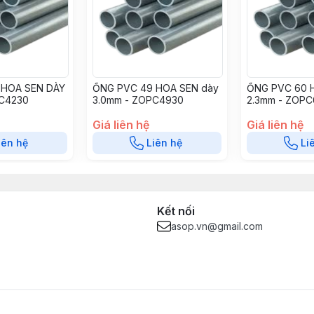
 HOA SEN DÀY
ỐNG PVC 49 HOA SEN dày
ỐNG PVC 60 
PC4230
3.0mm - ZOPC4930
2.3mm - ZOPC
Giá liên hệ
Giá liên hệ
iên hệ
Liên hệ
Li
Kết nối
asop.vn@gmail.com