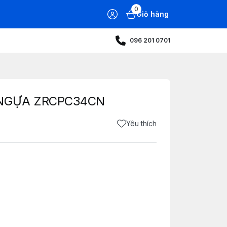
0
Giỏ hàng
096 201 0701
 NGỰA ZRCPC34CN
Yêu thích