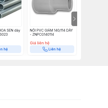
HOA SEN dày
NỐI PVC GIẢM 140/114 DÀY
Y NỐI ỐNG PVC
6023
- ZNPCG140114
ZYPC114
Giá liên hệ
Giá liên hệ
ên hệ
Liên hệ
Liê