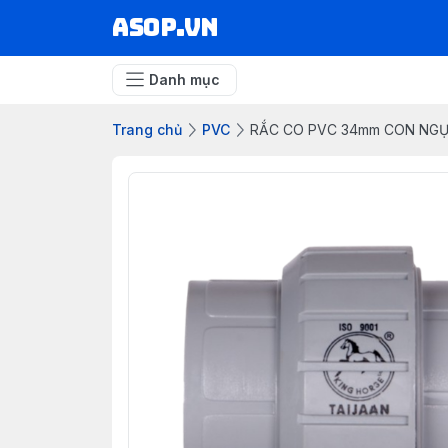
asop.vn
Danh mục
Trang chủ
PVC
RẮC CO PVC 34mm CON NG