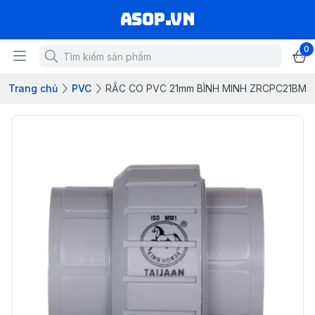
asop.vn
0
Trang chủ
PVC
RẮC CO PVC 21mm BÌNH MINH ZRCPC21BM