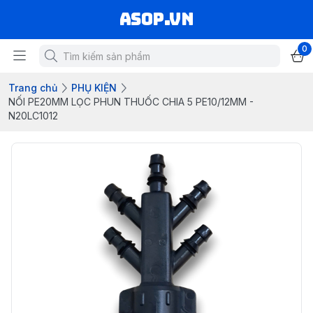
asop.vn
0
Trang chủ
PHỤ KIỆN
NỐI PE20MM LỌC PHUN THUỐC CHIA 5 PE10/12MM -
N20LC1012