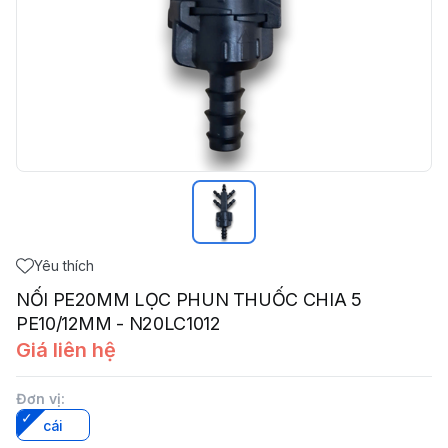
Yêu thích
NỐI PE20MM LỌC PHUN THUỐC CHIA 5
PE10/12MM - N20LC1012
Giá liên hệ
Đơn vị
:
cái