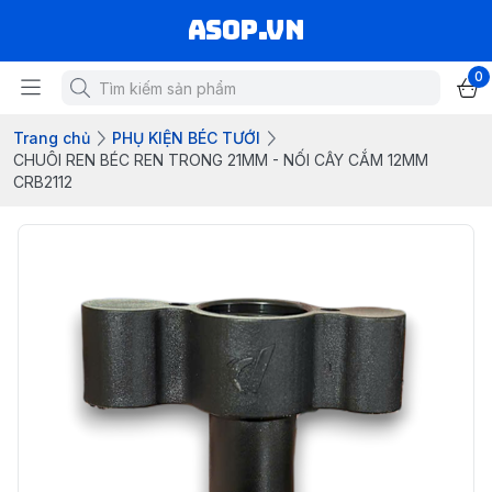
asop.vn
0
Trang chủ
PHỤ KIỆN BÉC TƯỚI
CHUÔI REN BÉC REN TRONG 21MM - NỐI CÂY CẮM 12MM
CRB2112