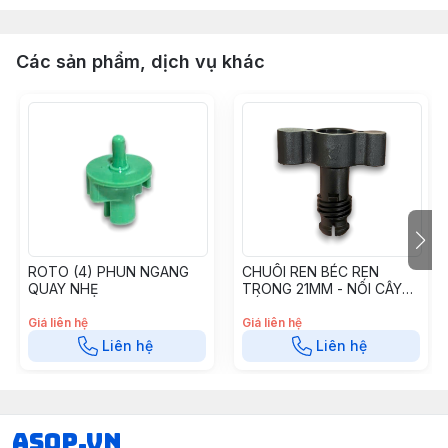
Các sản phẩm, dịch vụ khác
ROTO (4) PHUN NGANG
CHUÔI REN BÉC REN
QUAY NHẸ
TRONG 21MM - NỐI CÂY
CẮM 13MM CRB2113
Giá liên hệ
Giá liên hệ
Liên hệ
Liên hệ
asop.vn