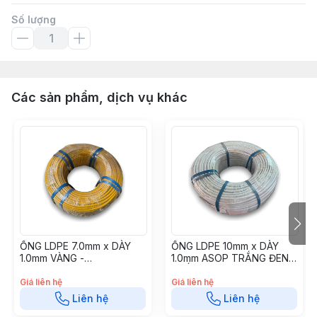
Số lượng
Các sản phẩm, dịch vụ khác
ỐNG LDPE 7.0mm x DÀY
ỐNG LDPE 10mm x DÀY
1.0mm VÀNG -
1.0mm ASOP TRẮNG ĐEN
OLDPE0710V
TRẮNG BH 10 NĂM -
OLDPE1010TAS
Giá liên hệ
Giá liên hệ
Liên hệ
Liên hệ