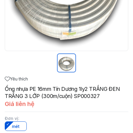
Yêu thích
Ống nhựa PE 16mm Tín Dương 1ly2 TRẮNG ĐEN
TRẮNG 3 LỚP (300m/cuộn) SP000327
Giá liên hệ
Đơn vị
:
mét