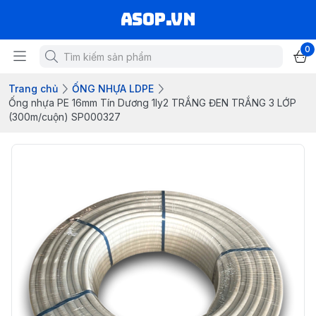
asop.vn
0
Trang chủ
ỐNG NHỰA LDPE
Ống nhựa PE 16mm Tín Dương 1ly2 TRẮNG ĐEN TRẮNG 3 LỚP
(300m/cuộn) SP000327