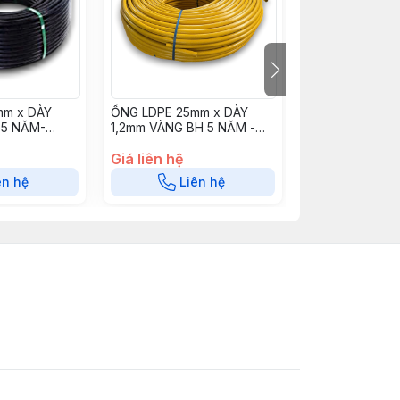
mm x DÀY
ỐNG LDPE 25mm x DÀY
ỐNG LDPE 32m
 5 NĂM-
1,2mm VÀNG BH 5 NĂM -
1.8mm TRẮNG 
OLDPE2515L2
BH 5 NĂM - OL
Giá liên hệ
Giá liên hệ
ên hệ
Liên hệ
Liê