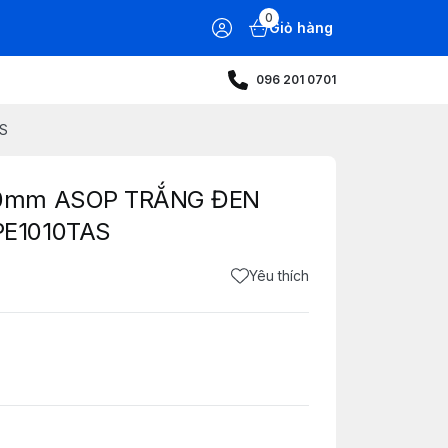
0
Giỏ hàng
096 201 0701
AS
.0mm ASOP TRẮNG ĐEN
PE1010TAS
Yêu thích