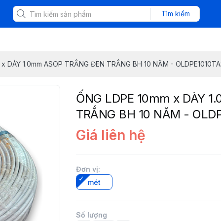
Tìm kiếm
 x DÀY 1.0mm ASOP TRẮNG ĐEN TRẮNG BH 10 NĂM - OLDPE1010T
ỐNG LDPE 10mm x DÀY 1
TRẮNG BH 10 NĂM - OLD
Giá liên hệ
Đơn vị
:
mét
Số lượng