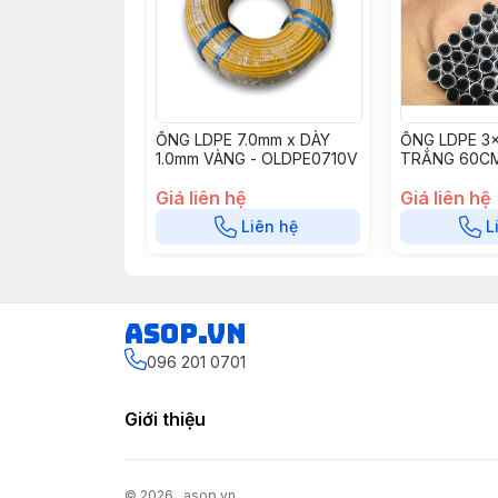
ỐNG LDPE 7.0mm x DÀY
ỐNG LDPE 3
1.0mm VÀNG - OLDPE0710V
TRẮNG 60CM
Giá liên hệ
Giá liên hệ
Liên hệ
L
asop.vn
096 201 0701
Giới thiệu
© 2026
asop.vn