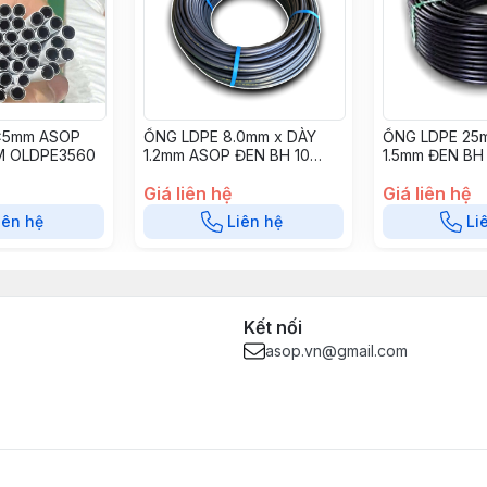
x5mm ASOP
ỐNG LDPE 8.0mm x DÀY
ỐNG LDPE 25
 OLDPE3560
1.2mm ASOP ĐEN BH 10
1.5mm ĐEN BH
NĂM - OLDPE0810AS
OLDPE2512
Giá liên hệ
Giá liên hệ
iên hệ
Liên hệ
Li
Kết nối
asop.vn@gmail.com