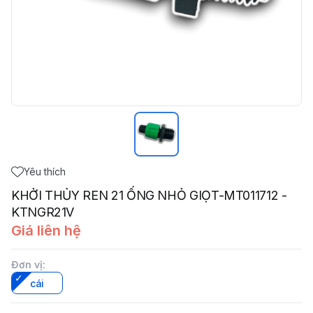
Yêu thích
KHỞI THỦY REN 21 ỐNG NHỎ GIỌT-MT011712 -
KTNGR21V
Giá liên hệ
Đơn vị
:
cái