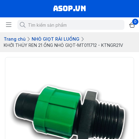
asop.vn
0
Trang chủ
NHỎ GIỌT RẢI LUỐNG
KHỞI THỦY REN 21 ỐNG NHỎ GIỌT-MT011712 - KTNGR21V