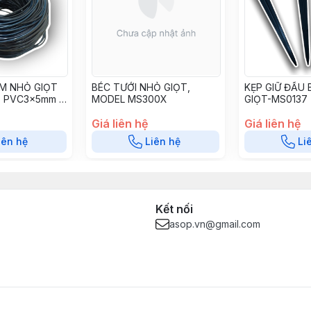
IM NHỎ GIỌT
BÉC TƯỚI NHỎ GIỌT,
KẸP GIỮ ĐẦU 
- PVC3x5mm -
MODEL MS300X
GIỌT-MS0137
Giá liên hệ
Giá liên hệ
iên hệ
Liên hệ
Li
Kết nối
asop.vn@gmail.com