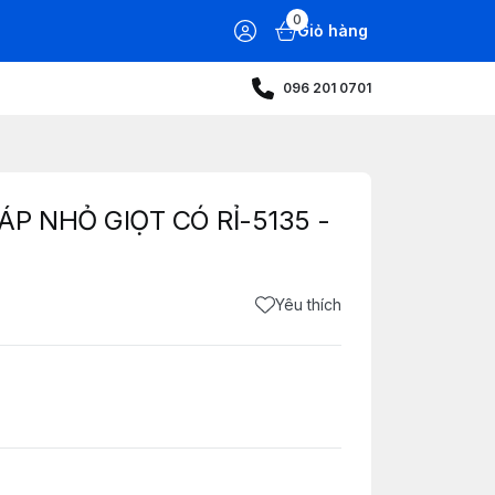
0
Giỏ hàng
096 201 0701
ÁP NHỎ GIỌT CÓ RỈ-5135 -
Yêu thích