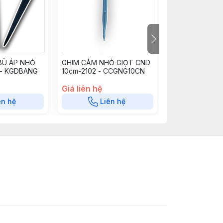
BÙ ÁP NHỎ
GHIM CẮM NHỎ GIỌT CND
GHIM CẮM NHỎ
 - KGDBANG
10cm-2102 - CCGNG10CN
CND - GNG15C
Giá liên hệ
Giá liên hệ
ên hệ
Liên hệ
Liê