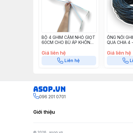
BỘ 4 GHIM CẮM NHỎ GIỌT
ỐNG NỐI GH
60CM CHO BÙ ÁP KHÔNG
QUA CHIA 4 
RỈ-2142A - GNG4CR60
OPVC35
Giá liên hệ
Giá liên hệ
Liên hệ
L
asop.vn
096 201 0701
Giới thiệu
© 2026
asop.vn