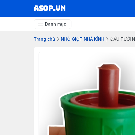
asop.vn
Danh mục
Trang chủ
NHỎ GIỌT NHÀ KÍNH
ĐẦU TƯỚI N