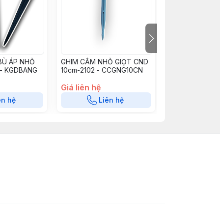
BÙ ÁP NHỎ
GHIM CẮM NHỎ GIỌT CND
GHIM CẮM NHỎ
 - KGDBANG
10cm-2102 - CCGNG10CN
CND - GNG15C
Giá liên hệ
Giá liên hệ
ên hệ
Liên hệ
Liê