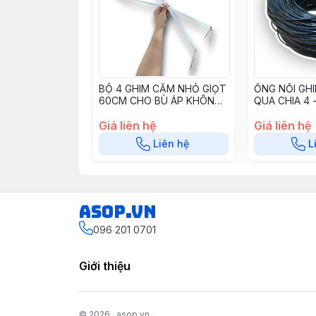
BỘ 4 GHIM CẮM NHỎ GIỌT
ỐNG NỐI GH
60CM CHO BÙ ÁP KHÔNG
QUA CHIA 4 
RỈ-2142A - GNG4CR60
OPVC35
Giá liên hệ
Giá liên hệ
Liên hệ
L
asop.vn
096 201 0701
Giới thiệu
© 2026
asop.vn