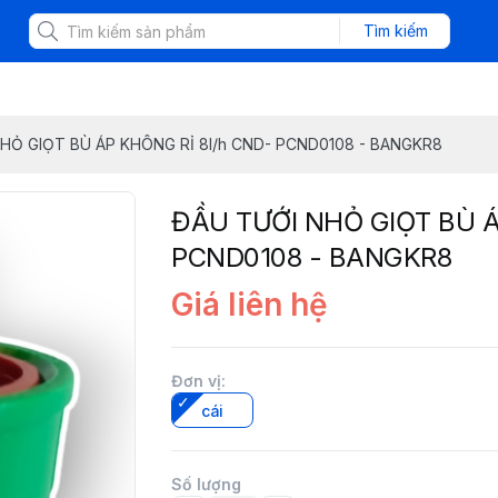
Tìm kiếm
HỎ GIỌT BÙ ÁP KHÔNG RỈ 8l/h CND- PCND0108 - BANGKR8
ĐẦU TƯỚI NHỎ GIỌT BÙ Á
PCND0108 - BANGKR8
Giá liên hệ
Đơn vị
:
cái
Số lượng