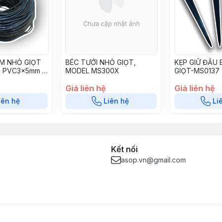
IM NHỎ GIỌT
BÉC TƯỚI NHỎ GIỌT,
KẸP GIỮ ĐẦU 
- PVC3x5mm -
MODEL MS300X
GIỌT-MS0137
Giá liên hệ
Giá liên hệ
iên hệ
Liên hệ
Li
Kết nối
asop.vn@gmail.com