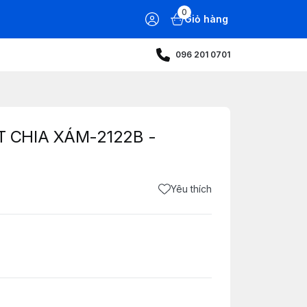
0
Giỏ hàng
096 201 0701
T CHIA XÁM-2122B -
Yêu thích