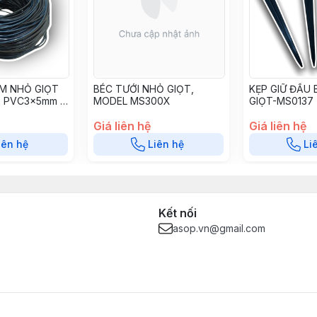
IM NHỎ GIỌT
BÉC TƯỚI NHỎ GIỌT,
KẸP GIỮ ĐẦU 
- PVC3x5mm -
MODEL MS300X
GIỌT-MS0137
Giá liên hệ
Giá liên hệ
iên hệ
Liên hệ
Li
Kết nối
asop.vn@gmail.com