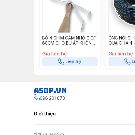
BỘ 4 GHIM CẮM NHỎ GIỌT
ỐNG NỐI GH
60CM CHO BÙ ÁP KHÔNG
QUA CHIA 4 
RỈ-2142A - GNG4CR60
OPVC35
Giá liên hệ
Giá liên hệ
Liên hệ
L
asop.vn
096 201 0701
Giới thiệu
© 2026
asop.vn