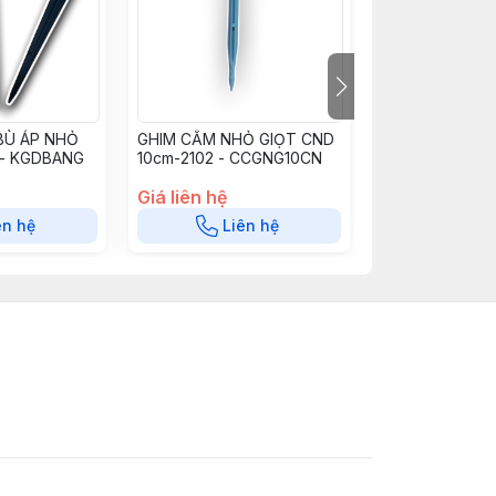
BÙ ÁP NHỎ
GHIM CẮM NHỎ GIỌT CND
GHIM CẮM NHỎ
 - KGDBANG
10cm-2102 - CCGNG10CN
CND - GNG15C
Giá liên hệ
Giá liên hệ
ên hệ
Liên hệ
Liê