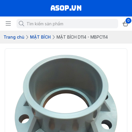
asop.vn
0
Trang chủ
MẶT BÍCH
MẶT BÍCH D114 - MBPC114