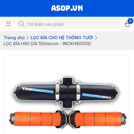
asop.vn
0
Trang chủ
LỌC ĐĨA CHO HỆ THỐNG TƯỚI
LỌC ĐĨA H90 DÀI 100micron - INOXH90100D