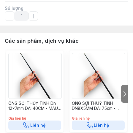
Số lượng
Các sản phẩm, dịch vụ khác
ỐNG SỢI THỦY TINH Dn
ỐNG SỢI THUỶ TINH
12x7mm DÀI 40CM - MÀU
DN8X5MM DÀI 75cm -
ĐEN OTT12740
MÀU ĐEN OTT8575
Giá liên hệ
Giá liên hệ
Liên hệ
Liên hệ