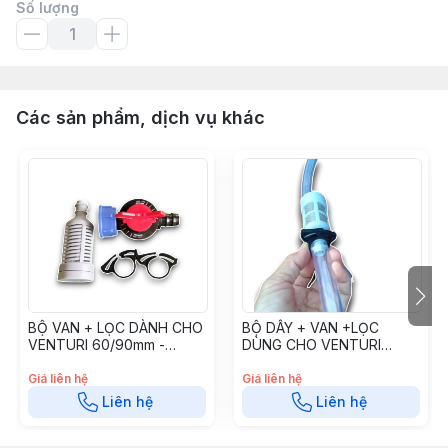
Số lượng
Các sản phẩm, dịch vụ khác
BỘ VAN + LỌC DÀNH CHO
BỘ DÂY + VAN +LỌC
VENTURI 60/90mm -
DÙNG CHO VENTURI
BCPVTRVL6090
60/90- (DÂY)
BCPVTRDVL6090
Giá liên hệ
Giá liên hệ
Liên hệ
Liên hệ