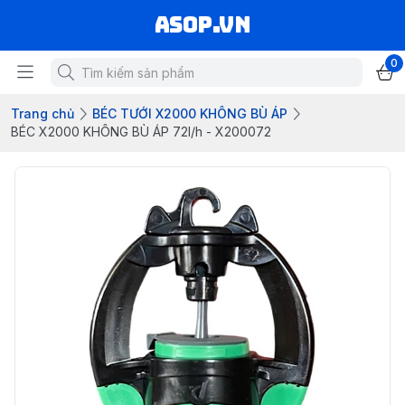
asop.vn
0
Trang chủ
BÉC TƯỚI X2000 KHÔNG BÙ ÁP
BÉC X2000 KHÔNG BÙ ÁP 72l/h - X200072