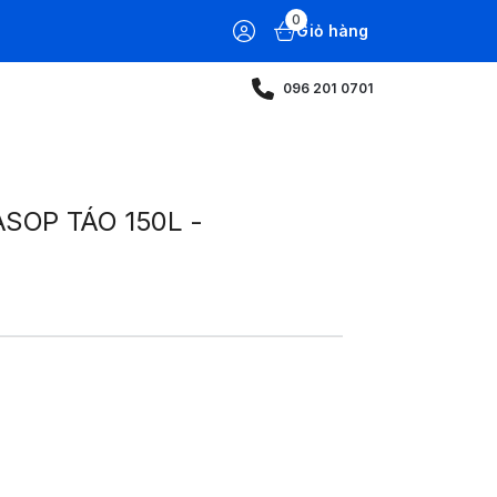
0
Giỏ hàng
096 201 0701
SOP TÁO 150L -