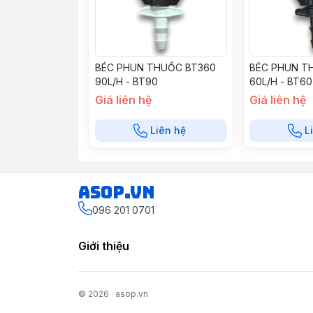
BÉC PHUN THUỐC BT360
BÉC PHUN T
90L/H - BT90
60L/H - BT60
Giá liên hệ
Giá liên hệ
Liên hệ
L
asop.vn
096 201 0701
Giới thiệu
© 2026
asop.vn