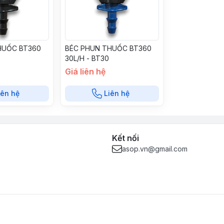
HUỐC BT360
BÉC PHUN THUỐC BT360
30L/H - BT30
Giá liên hệ
iên hệ
Liên hệ
Kết nối
asop.vn@gmail.com