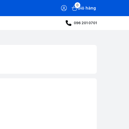
0
Giỏ hàng
096 201 0701