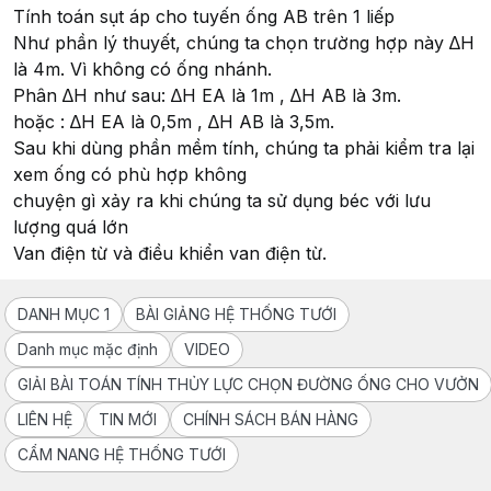
Tính toán sụt áp cho tuyến ống AB trên 1 liếp
Như phần lý thuyết, chúng ta chọn trường hợp này ∆H
là 4m. Vì không có ống nhánh.
Phân ∆H như sau: ∆H EA là 1m , ∆H AB là 3m.
hoặc : ∆H EA là 0,5m , ∆H AB là 3,5m.
Sau khi dùng phần mềm tính, chúng ta phải kiểm tra lại
xem ống có phù hợp không
chuyện gì xảy ra khi chúng ta sử dụng béc với lưu
lượng quá lớn
Van điện từ và điều khiển van điện từ.
DANH MỤC 1
BÀI GIẢNG HỆ THỐNG TƯỚI
Danh mục mặc định
VIDEO
GIẢI BÀI TOÁN TÍNH THỦY LỰC CHỌN ĐƯỜNG ỐNG CHO VƯỞN
LIÊN HỆ
TIN MỚI
CHÍNH SÁCH BÁN HÀNG
CẨM NANG HỆ THỐNG TƯỚI