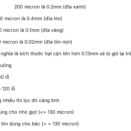
à 0.2mm (đĩa xanh)
0.4mm (đĩa tím)
0.1mm (đĩa vàng)
02mm (đĩa tím mịn)
ghĩa là kích thước hạt cặn lớn hơn 0.13mm sẽ bị giữ lại tr
vuông
80 lỗ
120 lỗ
 nhiều thì lọc đó càng tinh
ùng cho nhỏ giọt (<= 130 micron)
dùng cho béc (> = 130 micron)