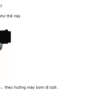
o?
như thế này
 → theo hướng máy bơm đi tưới .