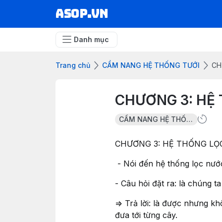
asop.vn
Danh mục
Trang chủ
CẨM NANG HỆ THỐNG TƯỚI
CH
CHƯƠNG 3: HỆ
CẨM NANG HỆ THỐNG TƯỚI
CHƯƠNG 3: HỆ THỐNG LỌ
- Nói đến hệ thống lọc nước 
- Câu hỏi đặt ra: là chúng 
=> Trả lời: là được nhưng k
đưa tới từng cây.