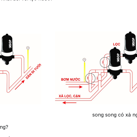
g xả ngược song song có xả ng
ông?