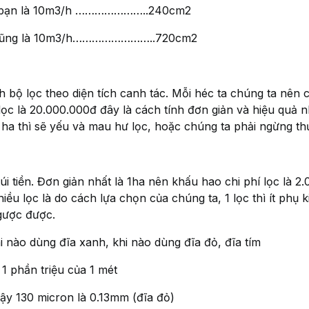
a bạn là 10m3/h …………………..240cm2
ng là 10m3/h……………………..720cm2
h bộ lọc theo diện tích canh tác. Mỗi héc ta chúng ta nên c
lọc là 20.000.000đ đây là cách tính đơn giản và hiệu quả n
ha thì sẽ yếu và mau hư lọc, hoặc chúng ta phải ngừng th
i tiền. Đơn giản nhất là 1ha nên khấu hao chi phí lọc là 2
iều lọc là do cách lựa chọn của chúng ta, 1 lọc thì ít phụ k
gược được.
i nào dùng đĩa xanh, khi nào dùng đĩa đỏ, đĩa tím
 1 phần triệu của 1 mét
Vậy 130 micron là 0.13mm (đĩa đỏ)