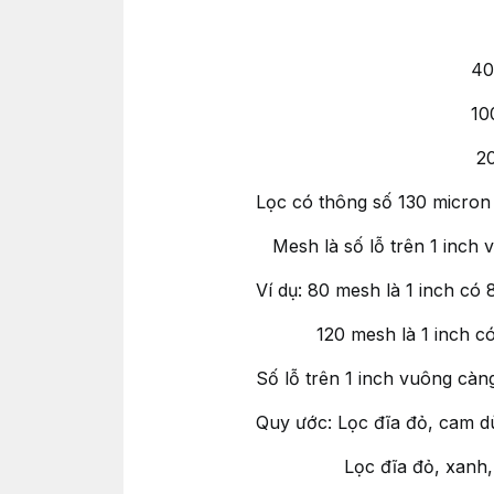
200 micron l
400 micron là 
100 micron là 
20 micron là 0.
Lọc có thông số 130 micron n
Mesh là số lỗ trên 1 inch 
Ví dụ: 80 mesh là 1 inch có 
120 mesh là 1 inch có 
Số lỗ trên 1 inch vuông càng
Quy ước: Lọc đĩa đỏ, cam d
Lọc đĩa đỏ, xanh, tím 